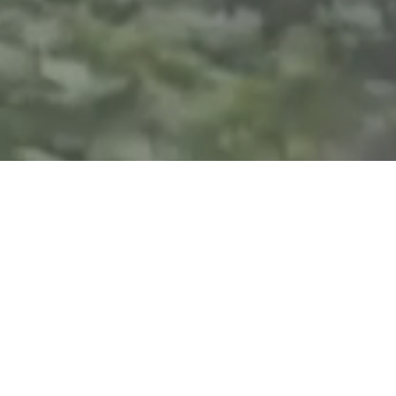
Ich schreibe Bücher über Menschen, fotografiere für internationale
Medien und drehe Filme, die mit Preisen ausgezeichnet werden.
Ich mag komplexe Themen aus Japan, der Historie und den Medien. Seit 2009 arbeite ich als multimedialer Journalist, meine Expertise teile ich in
Seminaren und Workshops. Ich lebe in Berlin-Mitte, wo ich aufgewachsen bin.
Mehr Information
Ich lese jede Mail und antworte später:
fritz@fotografritz.de